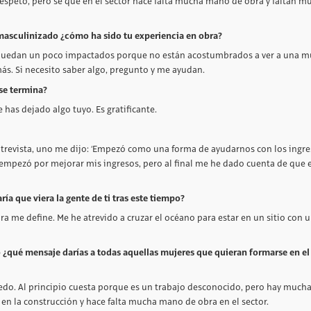
respeto, pero sé que en el sector hace falta mucha mano de obra y faltan m
 masculinizado ¿cómo ha sido tu experiencia en obra?
s quedan un poco impactados porque no están acostumbrados a ver a una mu
ás. Si necesito saber algo, pregunto y me ayudan.
 se termina?
 has dejado algo tuyo. Es gratificante.
entrevista, uno me dijo: ‘Empezó como una forma de ayudarnos con los ingres
í: empezó por mejorar mis ingresos, pero al final me he dado cuenta de que 
ría que viera la gente de ti tras este tiempo?
bra me define. Me he atrevido a cruzar el océano para estar en un sitio con 
ro ¿qué mensaje darías a todas aquellas mujeres que quieran formarse en el
iedo. Al principio cuesta porque es un trabajo desconocido, pero hay much
en la construcción y hace falta mucha mano de obra en el sector.