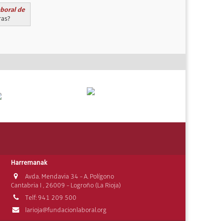
aboral de
ras?
Harremanak
Avda. Mendavia 34 - A. Polígono
Cantabria I , 26009 - Logroño (La Rioja)
Telf: 941 209 500
larioja@fundacionlaboral.org