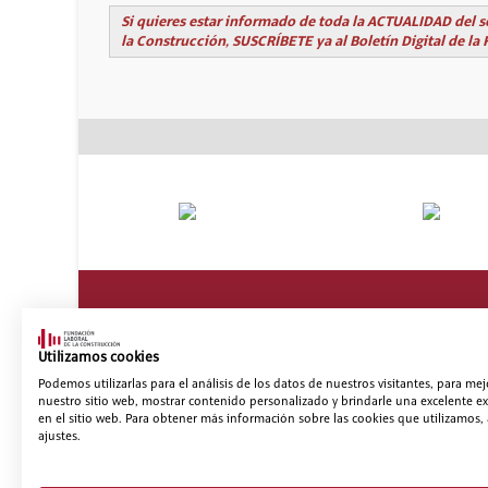
Si quieres estar informado de toda la ACTUALIDAD del s
la Construcción, SUSCRÍBETE ya al Boletín Digital de la 
Atalak
Utilizamos cookies
Podemos utilizarlas para el análisis de los datos de nuestros visitantes, para mej
Fundazioa
Prestakuntza
nuestro sitio web, mostrar contenido personalizado y brindarle una excelente ex
Segurtasuna eta
en el sitio web. Para obtener más información sobre las cookies que utilizamos, 
osasuna
Enplegua
ajustes.
Proiektuak
Zer berri