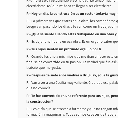
R.- Ahora estoy estudiando electricidad. Le tengo mucho 
electricistas. Así que mi idea es llegar a ser electricista.
P.- Hoy en día, la construcción es un sector todavía muy
R.- La primera vez que entras en la obra, los compañero
Luego van pasando los días y te ven como un trabajador m
P.- ¿Qué se siente cuando estás trabajando en una obra y
R.- Es dejar una huella en esa obra. Es un orgullo saber que
P.- Tus hijos sienten un profundo orgullo por ti
R.- Cuando les dije a mis hijos que me iban a hacer esta 
final se ha convertido en tu pasión’. La verdad que fue as
trabajo que me gusta.
P.- Después de siete años vuelves a Uruguay, ¿qué te gusta
R.- Van a ver a una Cecilia muy valiente. Creo que esa pala
que no conocía.
P.- Te has convertido en una referente para tus hijos, pe
la construcción?
R.- Les diría que se atrevan a formarse y que no tengan m
formación y maquinaria. Todas somos capaces de trabajar 