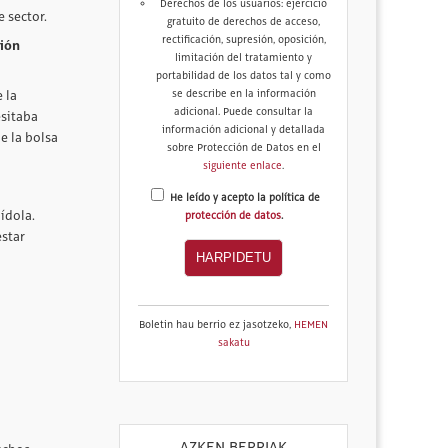
Derechos de los usuarios: ejercicio
 sector.
gratuito de derechos de acceso,
rectificación, supresión, oposición,
ción
limitación del tratamiento y
portabilidad de los datos tal y como
se describe en la información
 la
adicional. Puede consultar la
esitaba
información adicional y detallada
e la bolsa
sobre Protección de Datos en el
siguiente enlace
.
He leído y acepto la política de
ídola.
protección de datos
.
estar
Boletin hau berrio ez jasotzeko,
HEMEN
sakatu