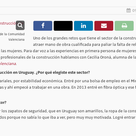
0
n de la Comunidad
Uno de los grandes retos que tiene el sector de la constr
Valenciana
atraer mano de obra cualificada para paliar la falta de re
r las mujeres. Para dar voz a las experiencias en primera persona de mujere
as profesionales de la construcción hablamos con Cecilia Oroná, alumna de l
alenciana
.
rucción en Uruguay. ¿Por qué elegiste este sector?
ariales, por estabilidad económica. Entré por una bolsa de empleo en el Mi
s y ahí empecé a trabajar en una obra. En 2013 entré en fibra óptica y ese 
tor?
 los zapatos de seguridad, que en Uruguay son amarillos, la ropa de la con
dos porque no sabía lo que iba a ver, pero muy muy motivada. Logré entrar 