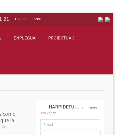
1 21
L-V 8:00 - 15:00
A
ENPLEGUA
PROIEKTUAK
. Adibidez: laneko arriskuen prebentzioari buruzko doak
rtelak, webguneak, online jokoak, etab.
n
HARPIDETU
dohainik gure
astekarian
.
es como
 que la
 la