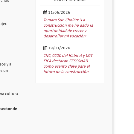
AZKEN BERRIAK
uchos
11/06/2026
Tamara Sun Cholán: “La
jer.
construcción me ha dado la
oportunidad de crecer y
desarrollar mi vocación"
19/03/2026
CNC, CCOO del Hábitat y UGT
FICA destacan FESCOMAD
os y al
como evento clave para el
es un
futuro de la construcción
una cultura
 sector de
a